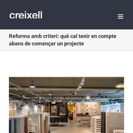
Skip
to
content
Reforma amb criteri: què cal tenir en compte
abans de començar un projecte
View
Larger
Image