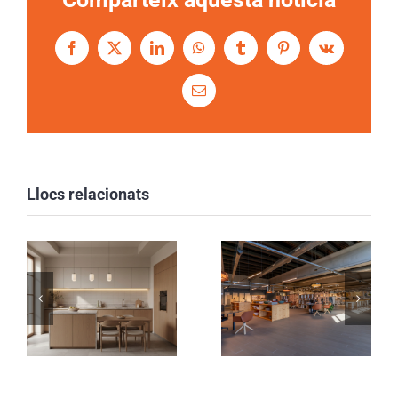
Facebook
Twitter
LinkedIn
WhatsApp
Tumblr
Pinterest
Vk
Email:
Llocs relacionats