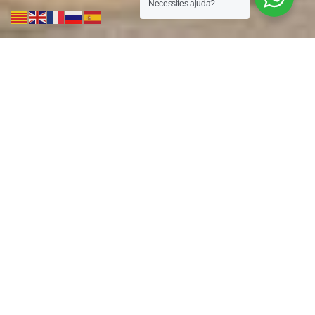
Necessites ajuda?
Creixell, des de 1970
A
Creixell Bany i Cuina
, som una
empresa amb esperit i filosofia
familiar, ubicada a Palafrugell, al cor de
la Costa Brava. La nostra història es
remunta a l’any 1970, quan vam iniciar
la nostra activitat com a transportistes
de materials per a la construcció.