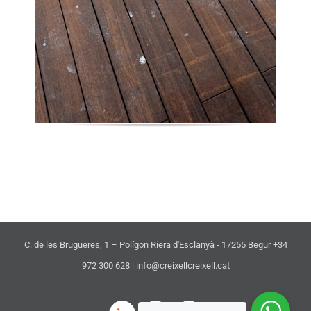
C. de les Brugueres, 1 – Polígon Riera d'Esclanyà - 17255 Begur +34
972 300 628 | info@creixellcreixell.cat