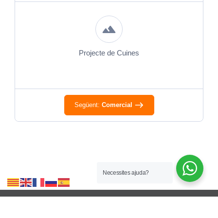
Projecte de Cuines
Següent:
Comercial
Necessites ajuda?
C. de les Brugueres, 1 – Polígon Riera d'Esclanyà - 17255 Begur +34